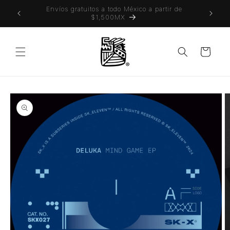
Ir
 también
Envíos gratuitos a todo México a partir de
directamente
$1,500MX
al contenido
Carrito
Ir
directamente
a la
información
del producto