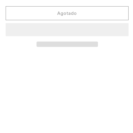
cantidad
cantidad
para
para
Deluka
Deluka
Agotado
-
-
Mind
Mind
Game
Game
[SK_Eleven]
[SK_Eleven]