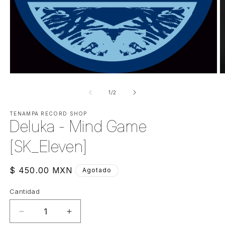
Abrir
Ab
elemento
e
multimedia
m
de
1
/
2
1
2
en
e
una
TENAMPA RECORD SHOP
u
Deluka - Mind Game
ventana
v
modal
m
[SK_Eleven]
Precio
$ 450.00 MXN
Agotado
habitual
Cantidad
Cantidad
Reducir
Aumentar