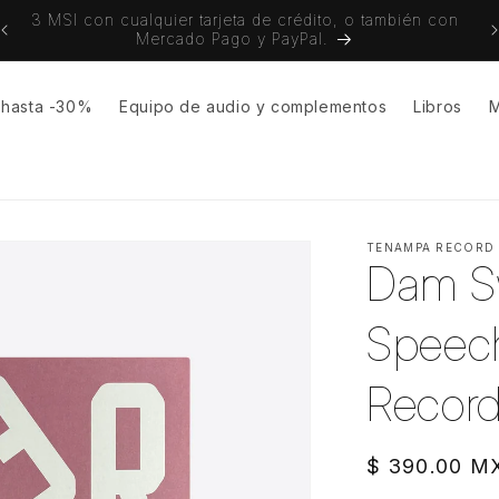
3 MSI con cualquier tarjeta de crédito, o también con
Env
Mercado Pago y PayPal.
s hasta -30%
Equipo de audio y complementos
Libros
M
TENAMPA RECORD
Dam Sw
Speech
Record
Precio
$ 390.00 M
habitual