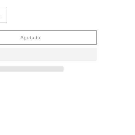
Aumentar
cantidad
para
Dam
Agotado
Swindle
-
Figure
of
Speech
EP
[Freerange
Records]