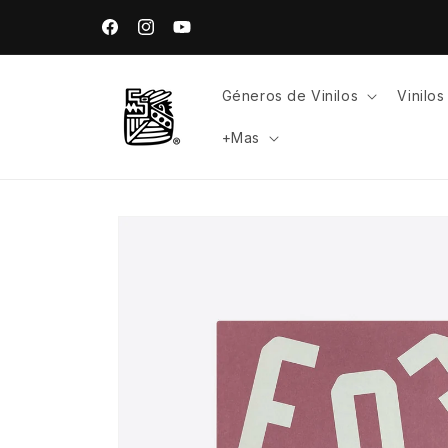
Ir
directamente
Facebook
Instagram
YouTube
al contenido
Géneros de Vinilos
Vinilo
+Mas
Ir
directamente
a la
información
del producto