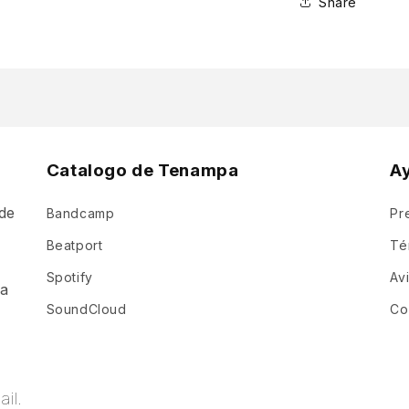
Share
Catalogo de Tenampa
A
de
Bandcamp
Pr
a
Beatport
Té
Spotify
Av
ia
SoundCloud
Co
il.