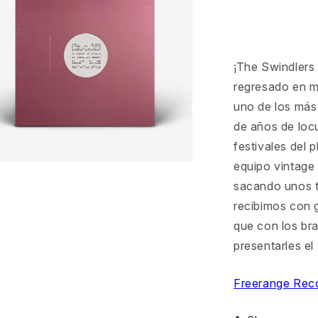
¡The Swindlers 
regresado en m
uno de los más 
de años de locu
festivales del 
equipo vintage 
ento
sacando unos t
imedia
recibimos con 
que con los bra
ana
al
presentarles e
Freerange Rec