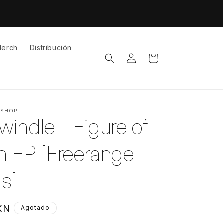
íos gratuitos a todo México a partir de $1,500MX
erch
Distribución
Iniciar
Carrito
sesión
 SHOP
indle - Figure of
 EP [Freerange
s]
XN
Agotado