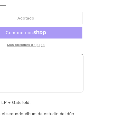
Aumentar
cantidad
para
Daft
Agotado
Punk
-
Discovery
[Daft
Life
Más opciones de pago
Ltd]
 LP + Gatefold.
 el segundo álbum de estudio del dúo