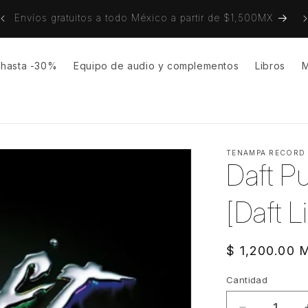
on
Envíos gratuitos a todo México a partir de $1,500MX
s hasta -30%
Equipo de audio y complementos
Libros
M
TENAMPA RECORD
Daft P
[Daft L
Precio
$ 1,200.00
habitual
Cantidad
Cantidad