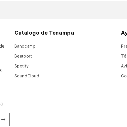
Catalogo de Tenampa
A
de
Bandcamp
Pr
a
Beatport
Té
Spotify
Av
ia
SoundCloud
Co
il.