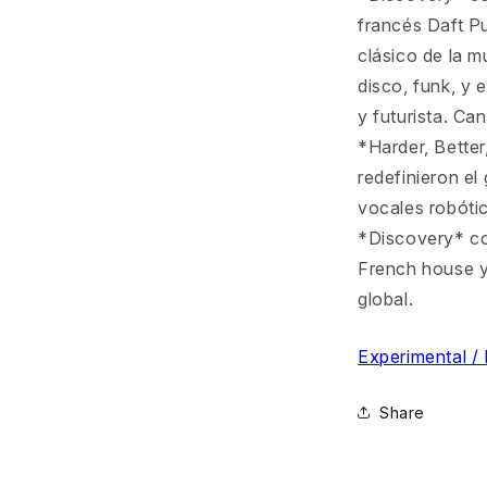
francés Daft P
clásico de la m
disco, funk, y
y futurista. C
*Harder, Better
redefinieron e
vocales robóti
*Discovery* co
French house y 
global.
Experimental / 
Share