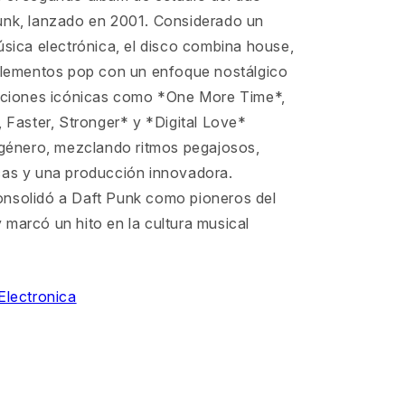
unk, lanzado en 2001. Considerado un
úsica electrónica, el disco combina house,
 elementos pop con un enfoque nostálgico
anciones icónicas como *One More Time*,
, Faster, Stronger* y *Digital Love*
l género, mezclando ritmos pegajosos,
cas y una producción innovadora.
nsolidó a Daft Punk como pioneros del
marcó un hito en la cultura musical
Electronica