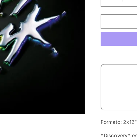
Reducir
cantidad
para
Daft
Punk
-
Discovery
[Daft
Life
Ltd]
Formato: 2x12"
*Discovery* es