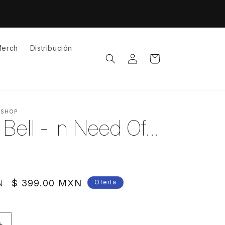
erch
Distribución
Iniciar
Carrito
sesión
 SHOP
Bell - In Need Of...
Precio
$ 399.00 MXN
N
Oferta
de
oferta