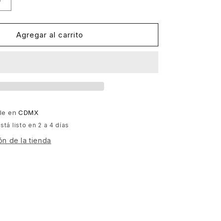
Aumentar
cantidad
para
Beckie
Agregar al carrito
Bell
-
In
Need
Of...
[Strut]
ble en
CDMX
tá listo en 2 a 4 días
ón de la tienda