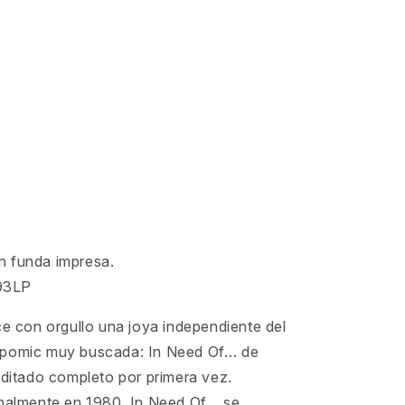
n funda impresa.
93LP
ce con orgullo una joya independiente del
opomic muy buscada: In Need Of… de
editado completo por primera vez.
inalmente en 1980, In Need Of… se