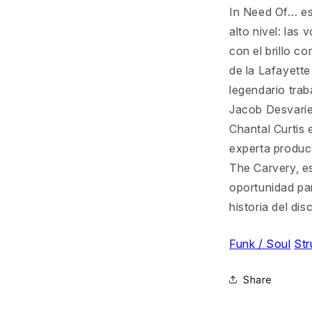
In Need Of… es
alto nivel: las
con el brillo c
de la Lafayett
legendario trab
Jacob Desvarie
Chantal Curtis e
experta produc
The Carvery, e
oportunidad par
historia del dis
Funk / Soul
Str
Share