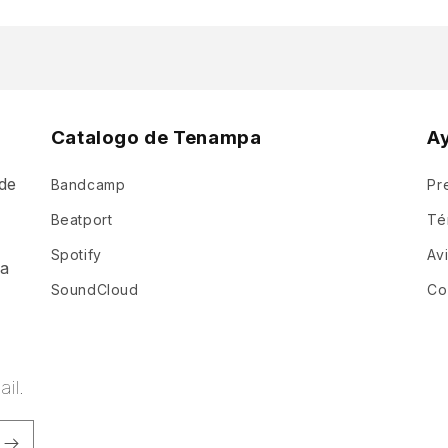
Catalogo de Tenampa
A
de
Bandcamp
Pr
a
Beatport
Té
Spotify
Av
ia
SoundCloud
Co
il.