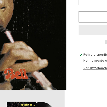
Reducir
cantidad
para
Beckie
Bell
-
In
Need
Of...
[Strut]
Retiro disponi
Normalmente es
Ver informaci