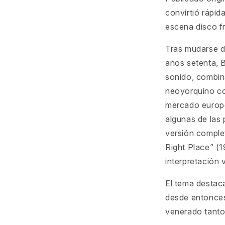
convirtió rápid
escena disco f
Tras mudarse de
años setenta, 
sonido, combina
neoyorquino con
mercado europe
algunas de las 
versión comple
Right Place” (
interpretación v
El tema destac
desde entonces
venerado tanto