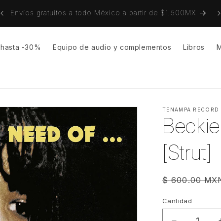
on
Envíos gratuitos a todo México a partir de $1,500MX
s hasta -30%
Equipo de audio y complementos
Libros
M
TENAMPA RECORD
Beckie 
[Strut]
Precio
$ 600.00 MX
habitual
Cantidad
Cantidad