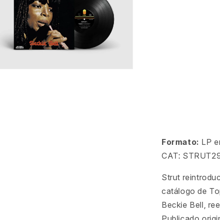
ento
imedia
ana
al
Formato:
LP e
CAT: STRUT2
Strut reintrodu
catálogo de T
Beckie Bell, re
Publicado orig