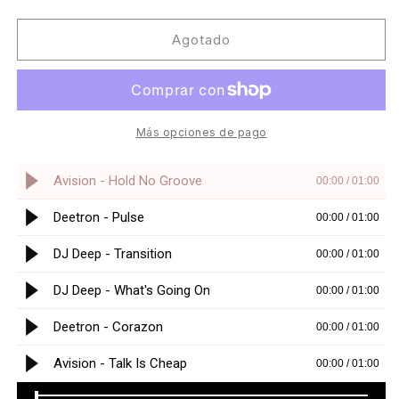
cantidad
cantidad
para
para
Avision
Avision
Agotado
/
/
DJ
DJ
Deep
Deep
/
/
Deetron
Deetron
Más opciones de pago
-
-
V.172.TAM.24
V.172.TAM.24
[COD3
[COD3
QR]
QR]