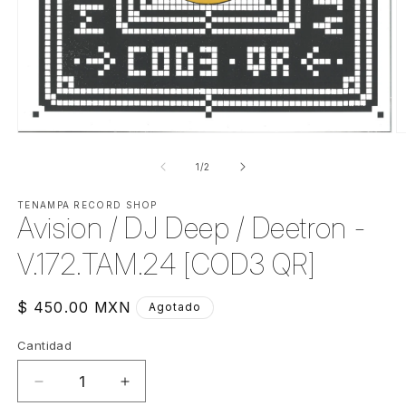
Abrir
Ab
elemento
e
multimedia
m
de
1
/
2
1
2
en
e
una
TENAMPA RECORD SHOP
u
Avision / DJ Deep / Deetron -
ventana
v
modal
m
V.172.TAM.24 [COD3 QR]
Precio
$ 450.00 MXN
Agotado
habitual
Cantidad
Cantidad
Reducir
Aumentar