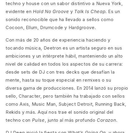
techno y house con un sabor distintivo a Nueva York,
evidente en
Hold No Groove
y
Talk Is Cheap
. Es un
sonido reconocible que ha llevado a sellos como
Cocoon, Ellum, Drumcode y Hardgroove.
Con más de 20 años de experiencia haciendo y
tocando música, Deetron es un artista seguro en sus
ambiciones y un intérprete hábil, manteniendo un alto
nivel de calidad en todos los aspectos de su carrera:
desde sets de DJ con tres decks que desafían la
mente, hasta su toque especial en remixes o su
diversa gama de producciones. En 2014 lanzó su propio
sello, Character, pero también ha trabajado con sellos
como Axis, Music Man, Subject Detroit, Running Back,
Rekids y más. Aquí nos trae el sonido original del
techno con
Pulse
, junto al más profundo
Corazon
.
DJ Deep inició la fiesta con
What’s Going On
, y ahora