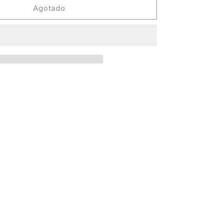
Audion
Agotado
-
Alpha
[!K7]