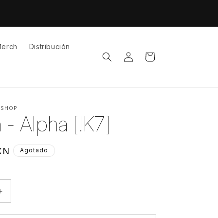
erch
Distribución
Iniciar
Carrito
sesión
 SHOP
 - Alpha [!K7]
XN
Agotado
Aumentar
cantidad
para