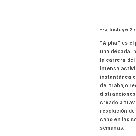
--> Incluye 2
"Alpha" es el
una década, 
la carrera de
intensa activ
instantánea e
del trabajo r
distracciones
creado a trav
resolución de
cabo en las s
semanas.