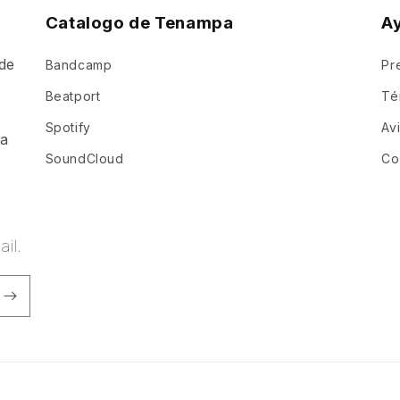
Catalogo de Tenampa
A
de
Bandcamp
Pr
a
Beatport
Té
Spotify
Av
ia
SoundCloud
Co
il.