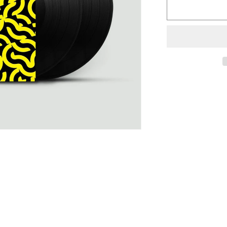
Audion
-
Alpha
[!K7]