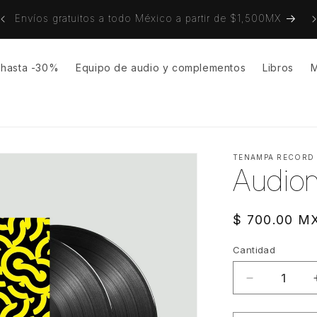
on
Envíos gratuitos a todo México a partir de $1,500MX
s hasta -30%
Equipo de audio y complementos
Libros
M
TENAMPA RECORD
Audion
Precio
$ 700.00 M
habitual
Cantidad
Cantidad
Reducir
cantidad
para