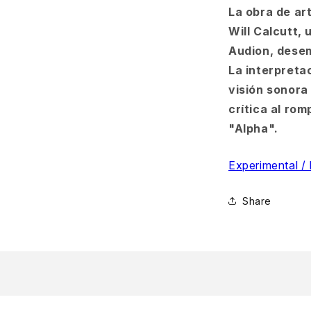
La obra de ar
Will Calcutt,
Audion, desem
La interpretac
visión sonora 
crítica al ro
"Alpha".
Experimental / 
Share