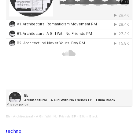
Eb
·
Architectural - A Girl With No Friends EP - Ellum Black
techno