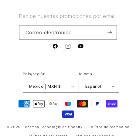
Recibe nuestras promociones por email.
Correo electrónico
Facebook
Instagram
YouTube
País/región
Idioma
México | MXN $
Español
Formas
de
pago
© 2026,
Tenampa
Tecnología de Shopify
Política de reembolso