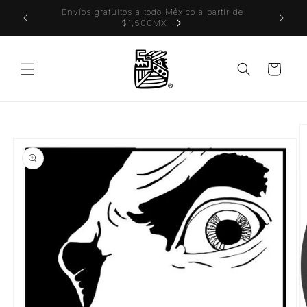
Ir
 también
Envíos gratuitos a todo México a partir de
directamente
$1,500MX
al contenido
Carrito
Ir
directamente
a la
información
del producto