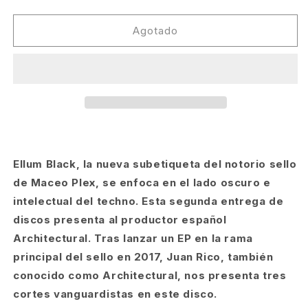
cantidad
cantidad
para
para
Architectural
Architectural
Agotado
-
-
A
A
Girl
Girl
With
With
No
No
Friends
Friends
EP
EP
[Ellum
[Ellum
Black]
Black]
Ellum Black, la nueva subetiqueta del notorio sello
de Maceo Plex, se enfoca en el lado oscuro e
intelectual del techno. Esta segunda entrega de
discos presenta al productor español
Architectural. Tras lanzar un EP en la rama
principal del sello en 2017, Juan Rico, también
conocido como Architectural, nos presenta tres
cortes vanguardistas en este disco.