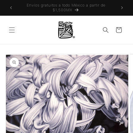
Ir
 también
Envíos gratuitos a todo México a partir de
directamente
$1,500MX
al contenido
Carrito
Ir
directamente
a la
información
del producto