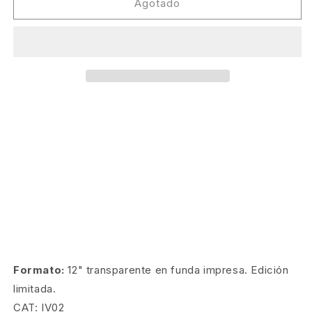
Âme
Âme
Agotado
-
-
Rej
Rej
EP
EP
[Innervisions]
[Innervisions]
Formato:
12" transparente en funda impresa. Edición
limitada.
CAT: IV02