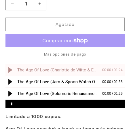
Reducir
Aumentar
cantidad
cantidad
para
para
Age
Age
Agotado
Of
Of
Love
Love
-
-
The
The
Age
Age
Más opciones de pago
Of
Of
Love
Love
(Vinilo
(Vinilo
Plateado)
Plateado)
[Diki
[Diki
Records]
Records]
Limitado a 1000 copias.
Age Of Love escribió y lanzó su tema más icónico