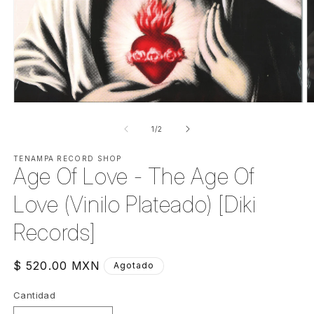
Abrir
Ab
elemento
e
multimedia
m
de
1
/
2
1
2
en
e
una
TENAMPA RECORD SHOP
u
Age Of Love - The Age Of
ventana
v
modal
m
Love (Vinilo Plateado) [Diki
Records]
Precio
$ 520.00 MXN
Agotado
habitual
Cantidad
Cantidad